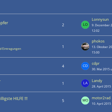
Lonnysun
mpfer
2
9. Dezember 
12:02
phokos
1
13. Oktober 2
nd Eintragungen
15:00
cdpr
4
30. Mai 2015 
Landy
r
1
28. April 2015
motor2rad
igste HILFE !!!
5
10. April 2015