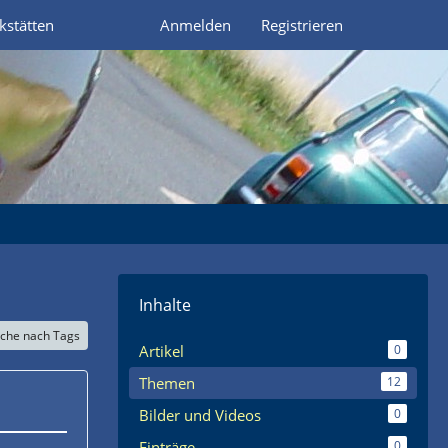
kstätten
Anmelden
Registrieren
Inhalte
che nach Tags
Artikel
0
Themen
12
Bilder und Videos
0
Einträge
0