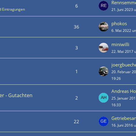
Rennsemme
6
d Eintragungen
21. Juni 2023 
phokos
36
6. Mai 2022 u
miniwilli
3
22. Mai 2017 
joergbuech
1
20. Februar 2
19:26
Andreas Ho
er - Gutachten
2
25. Januar 20
16:33
Getriebesa
22
16. Juni 2016 