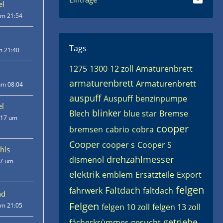
l
um 21:54
Tags
m 21:40
1275
1300
12 zoll
Amaturenbrett
armaturenbrett
Armaturenbrett
um 08:04
auspuff
Auspuff
benzinpumpe
el
blinker
Blech
blue star
Bremse
017 um
cooper
bremsen
cabrio
cobra
Cooper
cooper s
Cooper S
hls
drehzahlmesser
dismenol
17 um
elektrik
emblem
Ersatzteile
Export
felgen
Faltdach
fahrwerk
faltdach
nd
Felgen
um 21:05
felgen 10 zoll
felgen 13 zoll
getriebe
fächerkrümmer
gesucht