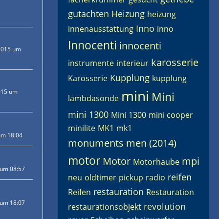
gutachten
Heizung
heizung
Inno
innenausstattung
inno
Innocenti
innocenti
2015 um
karosserie
instrumente
interieur
Kupplung
Karosserie
kupplung
mini
015 um
Mini
lambdasonde
mini 1300
Mini 1300
mini cooper
minilite
MK1
mk1
um 18:04
monuments men (2014)
motor
Motor
mpi
Motorhaube
 um 08:57
reifen
neu
oldtimer
pickup
radio
restauration
Reifen
Restauration
 um 18:07
revolution
restaurationsobjekt