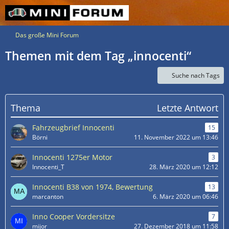
Das große Mini Forum
Themen mit dem Tag „innocenti“
Suche nach Tags
Thema
Letzte Antwort
Fahrzeugbrief Innocenti
15
Börni
11. November 2022 um 13:46
Innocenti 1275er Motor
3
Innocenti_T
28. März 2020 um 12:12
Innocenti B38 von 1974, Bewertung
13
marcanton
6. März 2020 um 06:46
Inno Cooper Vordersitze
7
mijor
27. Dezember 2018 um 11:58