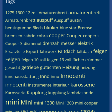
Tags
armaturenbrett
1275
1300
12 zoll
Amaturenbrett
auspuff
Armaturenbrett
Auspuff
austin
blinker
benzinpumpe
Blech
blue star
Bremse
cooper
Cooper
bremsen
cabrio
cobra
cooper s
drehzahlmesser
elektrik
Cooper S
dismenol
felgen
Faltdach
Ersatzteile
Export
fahrwerk
faltdach
Felgen
felgen 10 zoll
felgen 13 zoll
fächerkrümmer
getriebe
gutachten
Heizung
gesucht
heizung
Innocenti
Inno
innenausstattung
inno
innocenti
karosserie
instrumente
interieur
Kupplung
Karosserie
kupplung
lambdasonde
mini
Mini
mini 1300
Mini 1300
mini cooper
monuments men (2014)