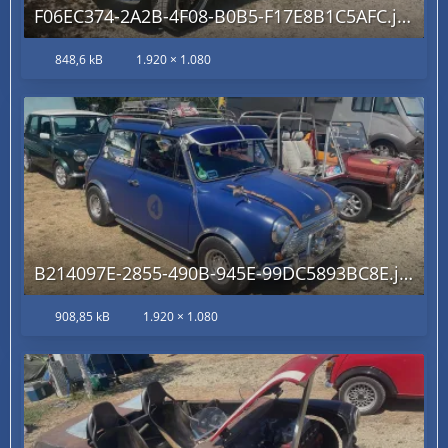
F06EC374-2A2B-4F08-B0B5-F17E8B1C5AFC.jpg
848,6 kB
1.920 × 1.080
B214097E-2855-490B-945E-99DC5893BC8E.jpg
908,85 kB
1.920 × 1.080