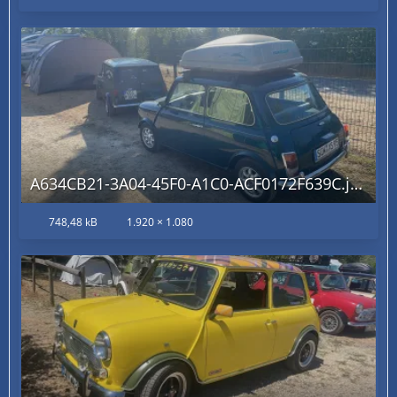
A634CB21-3A04-45F0-A1C0-ACF0172F639C.jpg
748,48 kB
1.920 × 1.080