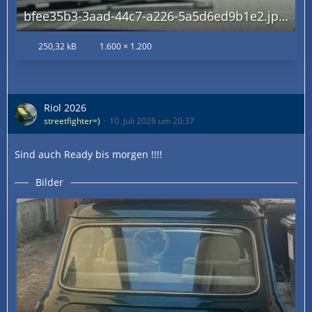
bfee35b3-3aad-44c7-a226-5a5d6ed9b1e2.jpeg
250,32 kB
1.600 × 1.200
Riol 2026
streetfighter=)
10. Juli 2026 um 20:37
Sind auch Ready bis morgen !!!!
Bilder