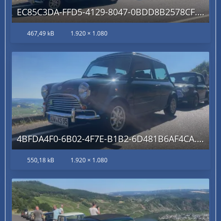
EC85C3DA-FFD5-4129-8047-0BDD8B2578CF.jpg
467,49 kB
1.920 × 1.080
4BFDA4F0-6B02-4F7E-B1B2-6D481B6AF4CA.jpg
550,18 kB
1.920 × 1.080