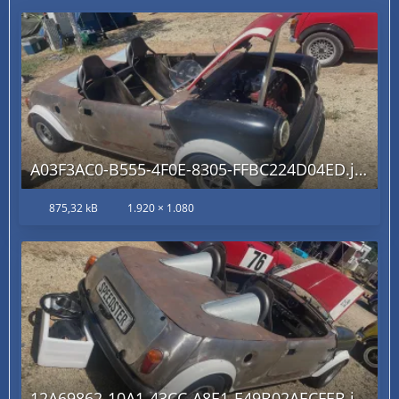
A03F3AC0-B555-4F0E-8305-FFBC224D04ED.jpg
875,32 kB
1.920 × 1.080
12A69862-10A1-43CC-A8E1-E49B02AECFEB.jpg