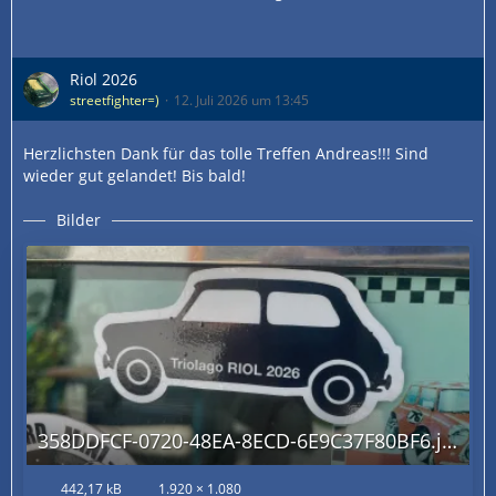
Riol 2026
streetfighter=)
12. Juli 2026 um 13:45
Herzlichsten Dank für das tolle Treffen Andreas!!! Sind
wieder gut gelandet! Bis bald!
Bilder
358DDFCF-0720-48EA-8ECD-6E9C37F80BF6.jpg
442,17 kB
1.920 × 1.080