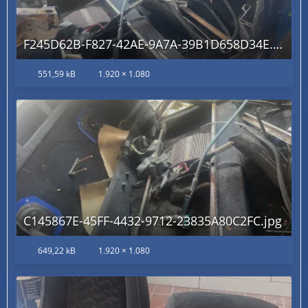
F245D62B-F827-42AE-9A7A-39B1D658D34E.jpg
551,59 kB
1.920 × 1.080
C145867E-45FF-4432-9712-23835A80C2FC.jpg
649,22 kB
1.920 × 1.080