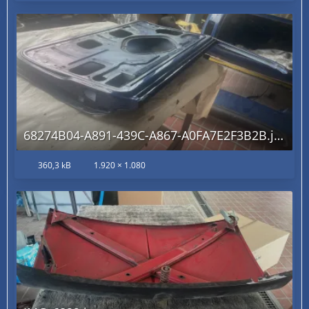
68274B04-A891-439C-A867-A0FA7E2F3B2B.jpg
360,3 kB
1.920 × 1.080