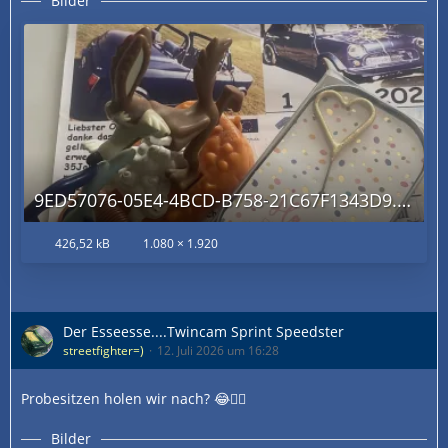
Bilder
9ED57076-05E4-4BCD-B758-21C67F1343D9.jpg
426,52 kB
1.080 × 1.920
Der Esseesse....Twincam Sprint Speedster
streetfighter=)
12. Juli 2026 um 16:28
Probesitzen holen wir nach? 😂👍🏻
Bilder