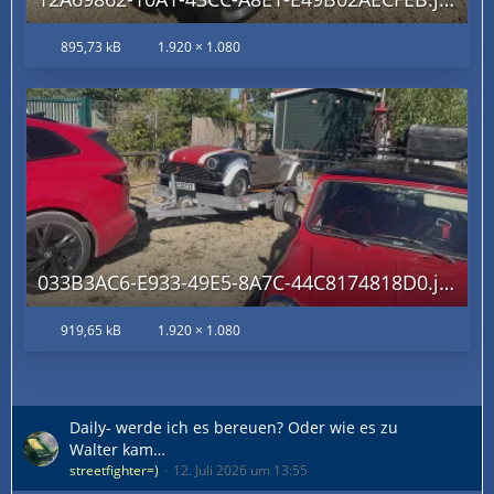
895,73 kB
1.920 × 1.080
033B3AC6-E933-49E5-8A7C-44C8174818D0.jpg
919,65 kB
1.920 × 1.080
Daily- werde ich es bereuen? Oder wie es zu
Walter kam…
streetfighter=)
12. Juli 2026 um 13:55