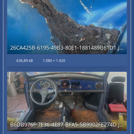
26CA425B-6195-49B3-80E1-1881489B61D1.jpg
636,89 kB
1.080 × 1.920
B6DB976F-7E36-4E87-BFA5-5B9902FE274D.jpg