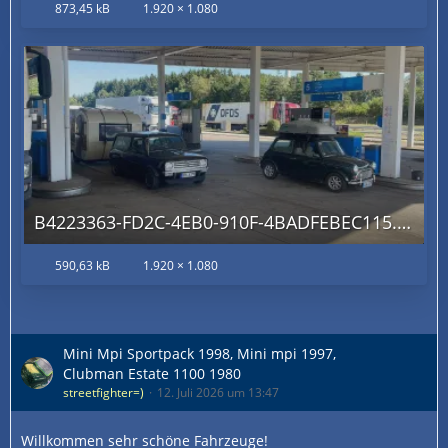
873,45 kB
1.920 × 1.080
B4223363-FD2C-4EB0-910F-4BADFEBEC115.jpg
590,63 kB
1.920 × 1.080
Mini Mpi Sportpack 1998, Mini mpi 1997,
Clubman Estate 1100 1980
streetfighter=)
12. Juli 2026 um 13:47
Willkommen sehr schöne Fahrzeuge!