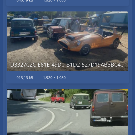
646,19 kB
1.920 × 1.080
D3327C2C-E81E-49D0-B1D2-527D19AB3BC4.jpg
913,13 kB
1.920 × 1.080