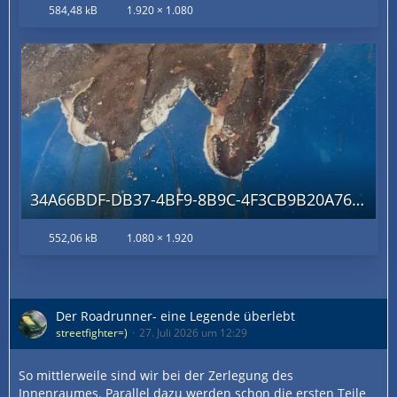
584,48 kB
1.920 × 1.080
34A66BDF-DB37-4BF9-8B9C-4F3CB9B20A76.jpg
552,06 kB
1.080 × 1.920
Der Roadrunner- eine Legende überlebt
streetfighter=)
27. Juli 2026 um 12:29
So mittlerweile sind wir bei der Zerlegung des
Innenraumes. Parallel dazu werden schon die ersten Teile