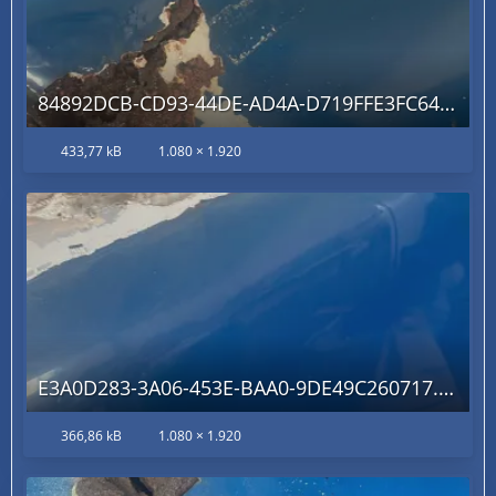
84892DCB-CD93-44DE-AD4A-D719FFE3FC64.jpg
433,77 kB
1.080 × 1.920
E3A0D283-3A06-453E-BAA0-9DE49C260717.jpg
366,86 kB
1.080 × 1.920