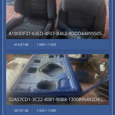
A1B0DF37-63ED-4F07-B462-8DDD44899505.jpg
414,87 kB
1.080 × 1.920
02A57CD1-3C22-4081-90B8-1300895492DA.jpg
367,01 kB
1.920 × 1.080