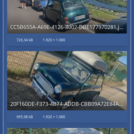
CC5B655A-A69E-4126-8002-DBE177970281.jpg
726,34 kB
1.920 × 1.080
20F160DE-F373-4B74-ADDB-CBB09A72E84A.jpg
995,98 kB
1.920 × 1.080