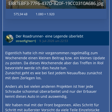
E887EBF3-77F6-437D-820F-19CC0310A686.jpg
575,94 kB
1.080 × 1.920
Der Roadrunner- eine Legende überlebt
streetfighter=)
9. Juli 2026 um 22:53
Eigentlich hatte ich mir vorgenommen regelmäßig zum
Wochenende einen kleinen Beitrag bzw. ein kleines Update
zu posten. Da dieses Wochenende aber das Treffen in Riol
bevorsteht werde ich dies heute tun.
Zunächst geht es wie bei fast jedem Neuaufbau zunächst
mit dem Zerlegen los.
Anders als bei vielen anderen Projekten ist hier jede
Schraube schonmal überarbeitet und nur der Erbauer
kennt dieses Auto in und auswendig.
Wir haben mal mit der Front begonnen. Alles Schritt für
Schritt mit äußerster Vorsicht da viele Teile Einzelstücke