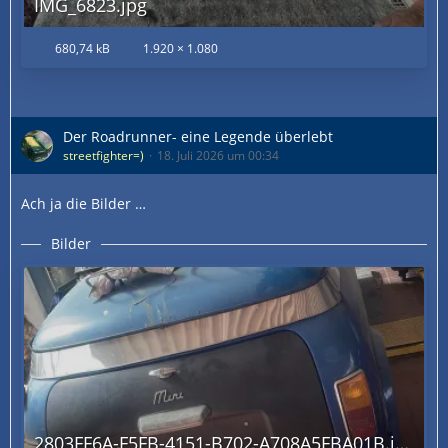
IMG_6823.jpg
680,74 kB
1.920 × 1.080
Der Roadrunner- eine Legende überlebt
streetfighter=)
18. Juli 2026 um 00:34
Ach ja die Bilder …
Bilder
2803FF6A-F5FB-4151-B702-A708A5FBA01B.jpg