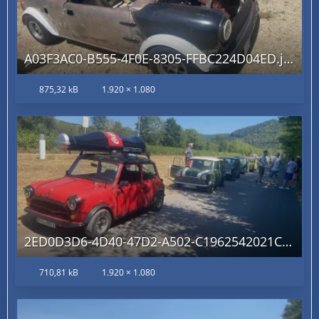
A03F3AC0-B555-4F0E-8305-FFBC224D04ED.jpg
875,32 kB
1.920 × 1.080
2ED0D3D6-4D40-47D2-A502-C1962542021C.jpg
710,81 kB
1.920 × 1.080