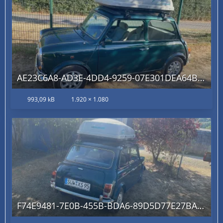
AE23C6A8-AD3E-4DD4-9259-07E301DEA64B.jpg
993,09 kB
1.920 × 1.080
F74E9481-7E0B-455B-BDA6-89D5D77E27BA.jpg