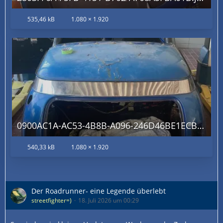
535,46 kB
1.080 × 1.920
0900AC1A-AC53-4B8B-A096-246D46BE1ECB.jpg
540,33 kB
1.080 × 1.920
Der Roadrunner- eine Legende überlebt
streetfighter=)
18. Juli 2026 um 00:29