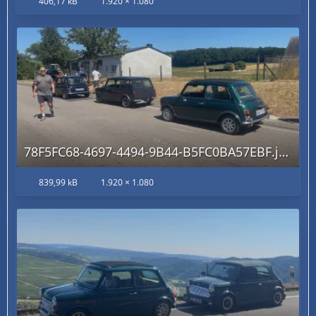
406,17 kB
1.920 × 1.080
78F5FC68-4697-4494-9B44-B5FC0BA57EBF.jpg
839,99 kB
1.920 × 1.080