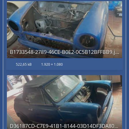
B1733548-2789-46CE-B0E2-0C5B12BFFBB9.jpg
522,65 kB
1.920 × 1.080
D36187CD-C7E9-41B1-8144-03D14DF3DA80.jpg