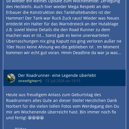
So wieder ein kleines Update zum Wochenende: Zerlegung
des Heckteils. Auch hier wieder Mega Respekt an den
Erbauer die Konstruktion des Tankhaltebandes ist der
Hammer! Der Tank war Ruck Zuck raus! Wieder was Neues
entdeckt ein Halter für das Warndreieck an der Hutablage
z.B. soviel kleine Details die den Road Runner zu dem
machen was er ist… Sonst gab es keine unerwarteten
Überraschungen nix ging Kaputt nix ging verloren außer ne
10er Nuss keine Ahnung wo die geblieben ist . Im Moment
kommen wir echt gut voran. Hmm Deadline da war ja was…
Der Roadrunner- eine Legende überlebt
streetfighter=)
13. Juli 2026 um 19:15
Heute aus freudigem Anlass zum Geburtstag des
Roadrunners alles Gute an dieser Stelle! Herzlichen Dank
Norbert für die vielen tollen Fotos vom Werdegang den Du
mir am Wochenende überreicht hast. Bin immer noch fix
und fertig! 🤩🤩🤩🤩