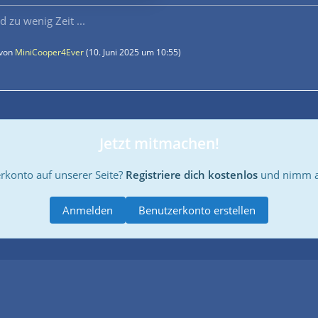
d zu wenig Zeit ...
 von
MiniCooper4Ever
(
10. Juni 2025 um 10:55
)
Jetzt mitmachen!
rkonto auf unserer Seite?
Registriere dich kostenlos
und nimm an
Anmelden
Benutzerkonto erstellen