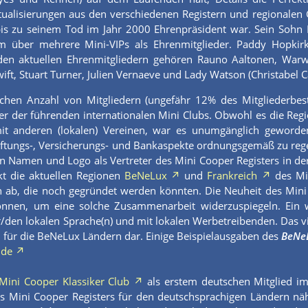
ualisierungen aus den verschiedenen Registern und regionalen G
is zu seinem Tod im Jahr 2000 Ehrenpräsident war. Sein Sohn Mi
em über mehrere Mini-VIPs als Ehrenmitglieder. Paddy Hopki
den aktuellen Ehrenmitgliedern gehören Rauno Aaltonen, Warwic
ift, Stuart Turner, Julien Vernaeve und Lady Watson (Christabel C
lichen Anzahl von Mitgliedern (ungefähr 12% des Mitgliederbes
er der führenden internationalen Mini Clubs. Obwohl es die Regio
t anderen (lokalen) Vereinen, war es unumgänglich geworden,
tungs-, Versicherungs- und Bankaspekte ordnungsgemäß zu regeln
 Namen und Logo als Vertreter des Mini Cooper Registers in der
kt die aktuellen Regionen
BeNeLux
und
Frankreich
des Min
 ab, die noch gegründet werden könnten. Die Neuheit des Mini 
nnen, um eine solche Zusammenarbeit widerzuspiegeln. Ein weit
der/den lokalen Sprache(n) und mit lokalen Werbetreibenden. Das v
 für die BeNeLux Ländern dar. Einige Beispielausgaben des
BeNe
=de
Mini Cooper Klassiker Club
als erstem deutschen Mitglied i
s Mini Cooper Registers für den deutschsprachigen Ländern näh