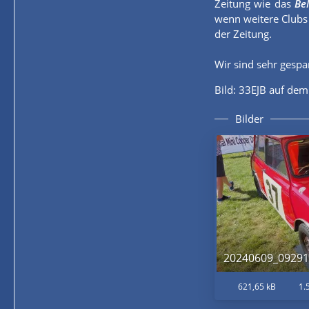
Zeitung wie das
Be
wenn weitere Clubs
der Zeitung.
Wir sind sehr gespan
Bild: 33EJB auf dem
Bilder
20240609_09291
621,65 kB
1.5