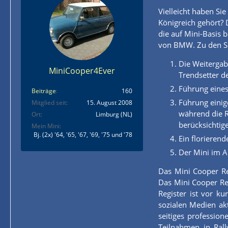
Vielleicht haben S
Königreich gehört? 
die auf Mini-Basis 
von BMW. Zu den S
Die Weitergabe
MiniCooper4Ever
Trendsetter d
Führung eines
Beiträge
160
Führung einige
Mitglied seit
15. August 2008
während die R
Ort
Limburg (NL)
berücksichtig
Mein Mini
Bj. (2x) '64, '65, '67, '69, '75 und '78
Ein florieren
Der Mini im 
Das Mini Cooper Reg
Das Mini Cooper Re
Register ist vor k
sozialen Medien akt
seitiges profession
Teilnahmen in Rall