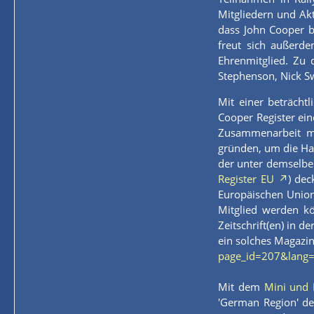
Mitgliedern und Akt
dass John Cooper b
freut sich außerd
Ehrenmitglied. Zu 
Stephenson, Nick Sw
Mit einer beträcht
Cooper Register ein
Zusammenarbeit mi
gründen, um die Haf
der unter demselben
Register EU
) dec
Europäischen Union
Mitglied werden kö
Zeitschrift(en) in 
ein solches Magazin
page_id=207&lang
Mit dem
Mini und 
'German Region' de