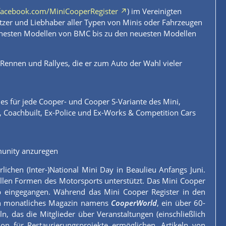
facebook.com/MiniCooperRegister
) im Vereinigten
itzer und Liebhaber aller Typen von Minis oder Fahrzeugen
frühesten Modellen von BMC bis zu den neuesten Modellen
i Rennen und Rallyes, die er zum Auto der Wahl vieler
nes für jede Cooper- und Cooper S-Variante des Mini,
 Coachbuilt, Ex-Police und Ex-Works & Competition Cars
unity anzuregen
lichen (Inter-)National Mini Day in Beaulieu Anfangs Juni.
allen Formen des Motorsports unterstützt. Das Mini Cooper
ub eingegangen. Während das Mini Cooper Register in den
r ein monatliches Magazin namens
CooperWorld
, ein über 60-
n, das die Mitglieder über Veranstaltungen (einschließlich
on für Restaurierungsprojekte ermöglichen, Artikeln von