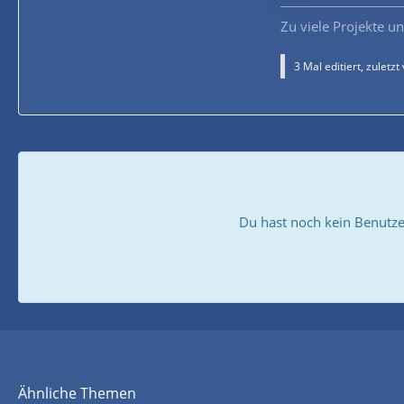
Zu viele Projekte un
3 Mal editiert, zuletzt
Du hast noch kein Benutze
Ähnliche Themen