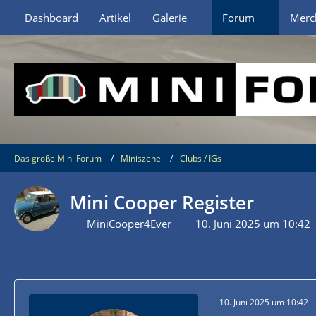
Dashboard
Artikel
Galerie
Forum
Merc
Das große Mini Forum
Miniszene
Clubs / IGs
Mini Cooper Register
MiniCooper4Ever
10. Juni 2025 um 10:42
10. Juni 2025 um 10:42