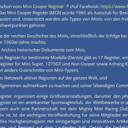
ie schon vom
Mini Cooper Register
(Auf Facebook:
https://www.
Das Mini Cooper Register (MCR) wurde 1986 als Autoclub für Bes
basiert sind. Unterstützt werden alle Typen von Minis, von den 
chwerpunkten gehören
 der reichen Geschichte des Minis, einschließlich der Erfolge be
er 1960er-Jahre machte,
 Archivs historischer Dokumente zum Mini,
r Register für bestimmte Modelle (Derzeit gibt es 17 Register, ei
egister für Mini Super, 1275GT und Non-Cooper sowie Anhang K,
en andere Querschnitte von Mini-Typen),
des Netzwerk aktiver Regionen auf der ganzen Welt, und
Allgemeinen aufmerksam zu machen und seiner lebendigen Comm
ister organisiert einige Großveranstaltungen, darunter den jähr
gister ist ein anerkannter Sportwagenclub, der Wettbewerbe in 
urzem auch eine Partnerschaft mit dem Mighty Mini Racing Cl
iv ist, ist die wichtigste Veröffentlichung für seine Mitgliede
elles Hochglanzmagazin mit einzigartigen und innovativen Artikel
yes und Rennen) auf dem Laufenden hält, Details die Perfekti