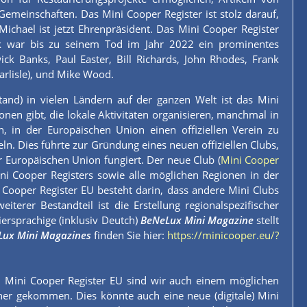
emeinschaften. Das Mini Cooper Register ist stolz darauf,
chael ist jetzt Ehrenpräsident. Das Mini Cooper Register
rk war bis zu seinem Tod im Jahr 2022 ein prominentes
k Banks, Paul Easter, Bill Richards, John Rhodes, Frank
arlisle), und Mike Wood.
tand) in vielen Ländern auf der ganzen Welt ist das Mini
nen gibt, die lokale Aktivitäten organisieren, manchmal in
 in der Europäischen Union einen offiziellen Verein zu
. Dies führte zur Gründung eines neuen offiziellen Clubs,
 Europäischen Union fungiert. Der neue Club (
Mini Cooper
i Cooper Registers sowie alle möglichen Regionen in der
Cooper Register EU besteht darin, dass andere Mini Clubs
erer Bestandteil ist die Erstellung regionalspezifischer
iersprachige (inklusiv Deutch)
BeNeLux Mini Magazine
stellt
Lux Mini Magazines
finden Sie hier:
https://minicooper.eu/?
m Mini Cooper Register EU sind wir auch einem möglichen
er gekommen. Dies könnte auch eine neue (digitale) Mini