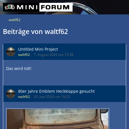
waltf62
Beiträge von waltf62
Untitled Mini Project
waltf62
7. August 2026 um 15:38
Das wird toll!
80er Jahre Emblem Heckklappe gesucht
waltf62
29. Juni 2026 um 19:22