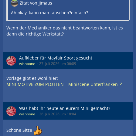
Zitat von JJmaus
Ah okay, kann man tauschen?einfach?
Wenn der Mechaniker das nicht beantworten kann, ist es
dann die richtige Werkstatt?
Aufkleber für Mayfair Sport gesucht
wishbone
27. Juli 2026 um 06:09
Vorlage gibt es wohl hier:
MINI-MOTIVE ZUM PLOTTEN – Miniscene Unterfranken
Was habt ihr heute an eurem Mini gemacht?
wishbone
26. Juli 2026 um 18:04
Schöne Sitze