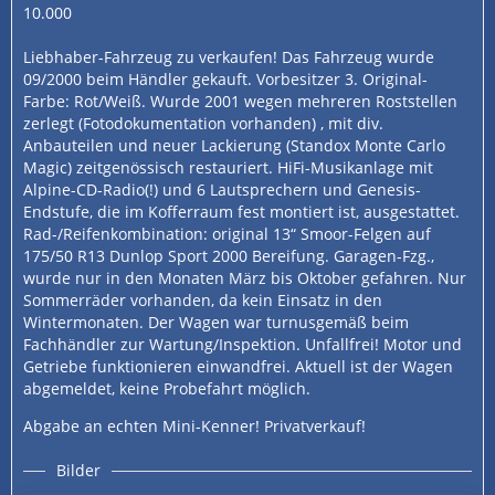
10.000
Liebhaber-Fahrzeug zu verkaufen! Das Fahrzeug wurde
09/2000 beim Händler gekauft. Vorbesitzer 3. Original-
Farbe: Rot/Weiß. Wurde 2001 wegen mehreren Roststellen
zerlegt (Fotodokumentation vorhanden) , mit div.
Anbauteilen und neuer Lackierung (Standox Monte Carlo
Magic) zeitgenössisch restauriert. HiFi-Musikanlage mit
Alpine-CD-Radio(!) und 6 Lautsprechern und Genesis-
Endstufe, die im Kofferraum fest montiert ist, ausgestattet.
Rad-/Reifenkombination: original 13“ Smoor-Felgen auf
175/50 R13 Dunlop Sport 2000 Bereifung. Garagen-Fzg.,
wurde nur in den Monaten März bis Oktober gefahren. Nur
Sommerräder vorhanden, da kein Einsatz in den
Wintermonaten. Der Wagen war turnusgemäß beim
Fachhändler zur Wartung/Inspektion. Unfallfrei! Motor und
Getriebe funktionieren einwandfrei. Aktuell ist der Wagen
abgemeldet, keine Probefahrt möglich.
Abgabe an echten Mini-Kenner! Privatverkauf!
Bilder