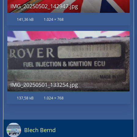
IMG_20250502_142947.jpg
141,36 kB
1.024 × 768
IMG_20250501_133254.jpg
137,58 kB
1.024 × 768
Blech Bernd