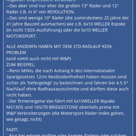
--Das aber sind nur eher die großen 13" Räder und 12"
Räder z.B. in 6" von REVOLUTION.
--Das sind wenige 10" Räder (die zumindestens 25 Jahre der
41 Jahre Bauzeit ausmachen) wie z.B. 6x10 WELLER 8spoke
(in nicht 13OS-Ausführung) oder die 6x10 WELLER
MOTORSPORT.
ALLE ANDEREN HABEN MIT DEM STD.RADLAUF KEIN
PROBLEM
(und somit auch nicht mit W&P)
ZUM BEISPIEL:
--Renn MINIs, die nach Anhang K des internationalen
Sportgesetzes 12cm Restbodenfreiheit haben müssen sind
sicher als 'tiefergelegt' zu bezeichnen und fahren bei 4.5-5°
Nachlauf ohne Radhausausschnitte und dürften diese auch
nicht haben.
--Der firmeneigene Van fährt mit 6x10WELLER 8spoke
MS13OS und 165/70 BRIDGESTONE ebenfalls prima mit
W&P Verbreiterungen (die Motorsport-Räder indes gehen,
wie gesagt, nicht)
FAZIT:
--Nur bei extrem großen oder breiten Rädern oder solchen