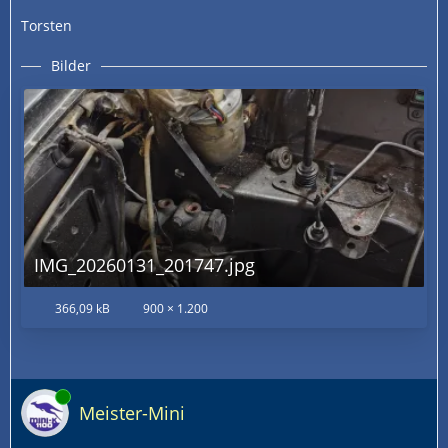
Torsten
Bilder
IMG_20260131_201747.jpg
366,09 kB
900 × 1.200
Online
Meister-Mini