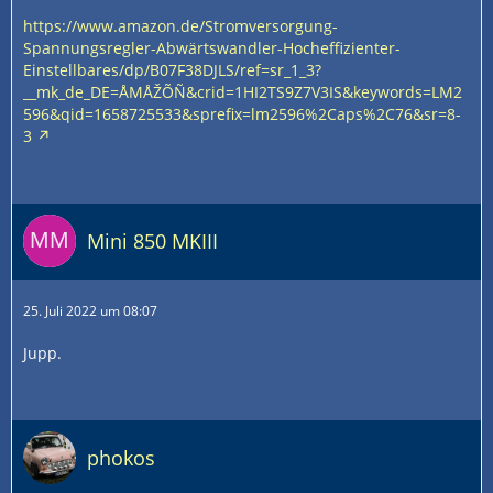
https://www.amazon.de/Stromversorgung-
Spannungsregler-Abwärtswandler-Hocheffizienter-
Einstellbares/dp/B07F38DJLS/ref=sr_1_3?
__mk_de_DE=ÅMÅŽÕÑ&crid=1HI2TS9Z7V3IS&keywords=LM2
596&qid=1658725533&sprefix=lm2596%2Caps%2C76&sr=8-
3
Mini 850 MKIII
25. Juli 2022 um 08:07
Jupp.
phokos