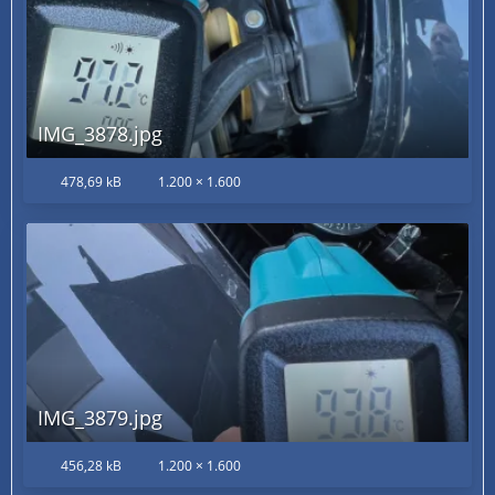
IMG_3878.jpg
478,69 kB
1.200 × 1.600
IMG_3879.jpg
456,28 kB
1.200 × 1.600