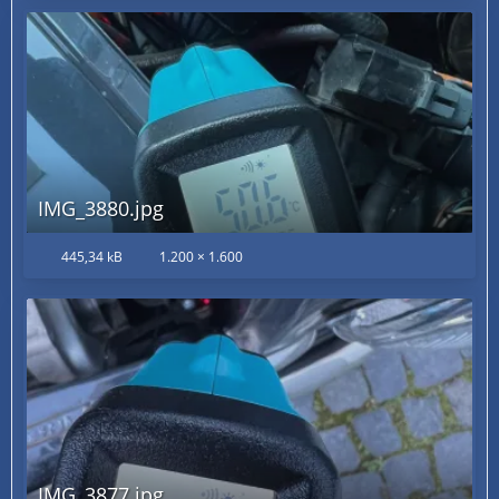
IMG_3880.jpg
445,34 kB
1.200 × 1.600
IMG_3877.jpg