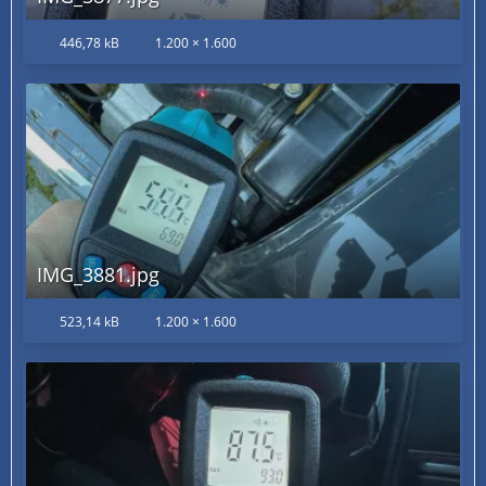
446,78 kB
1.200 × 1.600
IMG_3881.jpg
523,14 kB
1.200 × 1.600