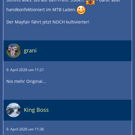
millimetergenau dosieren kann..
handkonfektioniert im MTB Laden.
musst nur auf den Pömpel achten, der ins Gaspedal
eingehängt wird. Die sollten gleich sein..
Der Mayfair fährt jetzt NOCH kultivierter!
Inno-Uwe
grani
9. April 2026 um 11:21
Nix mehr Original...
King Boss
9. April 2026 um 11:36