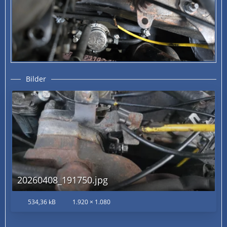
Bilder
20260408_191750.jpg
534,36 kB
1.920 × 1.080