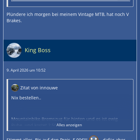
Plündere ich morgen bei meinem Vintage MTB, hat noch V
Brakes.
King Boss
9. April 2026 um 10:52
Zitat von innouwe
Nix bestellen..
Mountainbike Bremszug für hinten und es ist ewig
Ruhe..und kostet 2,50
Alles anzeigen
..und man wundert sich, wie man plötzlich das Gas
Stimmt alles. Bis auf den Preis. 5,00€!!!
- dafür aber